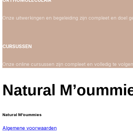
ORTHOMOLECULAIR
Onze uitwerkingen en begeleiding zijn compleet en doel ge
CURSUSSEN
Onze online cursussen zijn compleet en volledig te volgen
Natural M’oummi
Natural M’oummies
Algemene voorwaarden