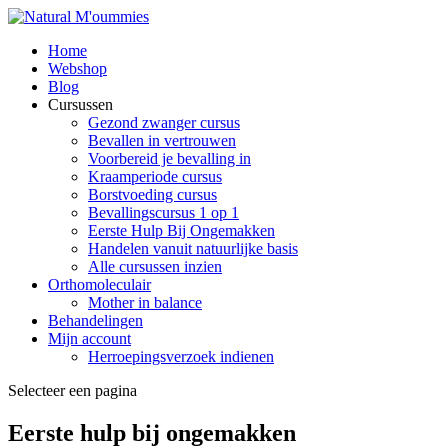
Home
Webshop
Blog
Cursussen
Gezond zwanger cursus
Bevallen in vertrouwen
Voorbereid je bevalling in
Kraamperiode cursus
Borstvoeding cursus
Bevallingscursus 1 op 1
Eerste Hulp Bij Ongemakken
Handelen vanuit natuurlijke basis
Alle cursussen inzien
Orthomoleculair
Mother in balance
Behandelingen
Mijn account
Herroepingsverzoek indienen
Selecteer een pagina
Eerste hulp bij ongemakken