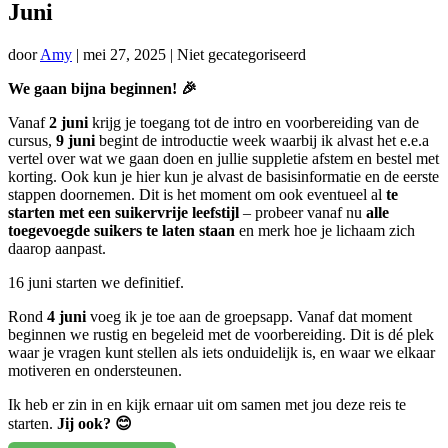
Juni
door
Amy
|
mei 27, 2025
| Niet gecategoriseerd
We gaan bijna beginnen! 🎉
Vanaf
2 juni
krijg je toegang tot de intro en voorbereiding van de
cursus,
9 juni
begint de introductie week waarbij ik alvast het e.e.a
vertel over wat we gaan doen en jullie suppletie afstem en bestel met
korting. Ook kun je hier kun je alvast de basisinformatie en de eerste
stappen doornemen. Dit is het moment om ook eventueel al
te
starten met een suikervrije leefstijl
– probeer vanaf nu
alle
toegevoegde suikers te laten staan
en merk hoe je lichaam zich
daarop aanpast.
16 juni starten we definitief.
Rond
4 juni
voeg ik je toe aan de groepsapp. Vanaf dat moment
beginnen we rustig en begeleid met de voorbereiding. Dit is dé plek
waar je vragen kunt stellen als iets onduidelijk is, en waar we elkaar
motiveren en ondersteunen.
Ik heb er zin in en kijk ernaar uit om samen met jou deze reis te
starten.
Jij ook? 😊