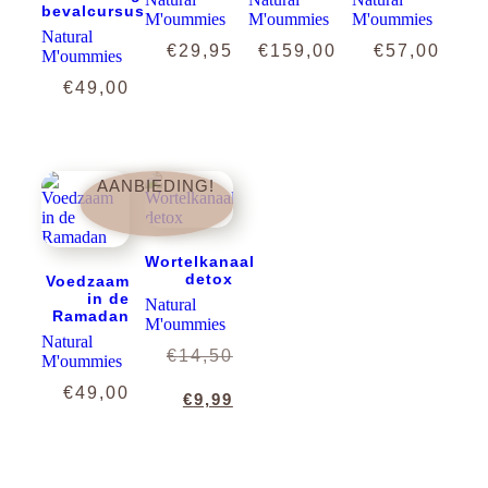
bevalcursus
M'oummies
M'oummies
M'oummies
Natural
€
29,95
€
159,00
€
57,00
M'oummies
€
49,00
AANBIEDING!
Wortelkanaal
detox
Voedzaam
in de
Natural
Ramadan
M'oummies
Natural
Oorspronkelijke
€
14,50
M'oummies
€
49,00
prijs
Huidige
€
9,99
was:
prijs
€14,50.
is: