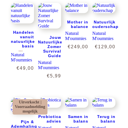
Mother in
Natuurlijk
balance
ouderschap
Handelen
Natural
Natural
vanuit
Jouw
M'oummies
M'oummies
natuurlijke
Natuurlijke
basis
Zomer
€
249,00
€
129,00
Survival
Natural
Gewaardeerd
Guide
5.00
uit 5
M'oummies
Natural
M'oummies
€
49,00
€
5,99
Uitverkocht |
Voorraadmelding
mogelijk
Probiotica
Samen in
Terug in
advies
balans
balans
Pijn &
Ademhaling
Natural
Natural
Natural