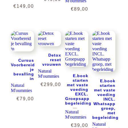
M'oummies
Prijsklasse:
€
149,00
€
89,00
€20,00
tot
€149,00
Detox
reset
Cursus
vrouwen
Voorbereid
je
Natural
bevalling
E.book
M'oummies
in
starten
E.book
€
299,00
met vaste
Natural
starten
voeding
met vaste
M'oummies
EXCL.
voeding
€
79,00
Groepsapp
INCL.
begeleiding
Whatsapp
groep,
Natural
Gewaardeerd
met
5.00
uit 5
M'oummies
begeleiding
Natural
€
39,00