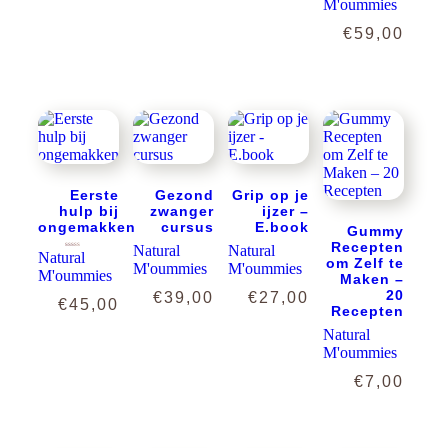
M'oummies
€
59,00
Eerste
Gezond
Grip op je
hulp bij
zwanger
ijzer –
ongemakken
cursus
E.book
Gummy
Recepten
Natural
Natural
Natural
Gewaardeerd
5.00
om Zelf te
uit 5
M'oummies
M'oummies
M'oummies
Maken –
20
€
39,00
€
27,00
€
45,00
Recepten
Natural
M'oummies
€
7,00