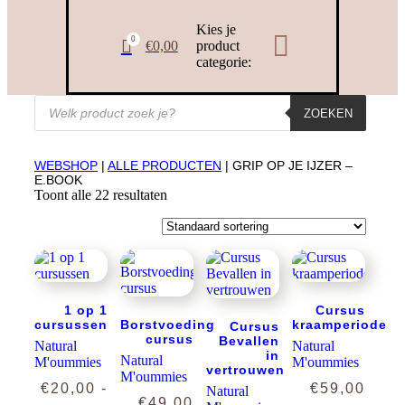
Kies je

0

€
0,00
product
categorie:
Producten
ZOEKEN
zoeken
WEBSHOP
|
ALLE PRODUCTEN
| GRIP OP JE IJZER –
E.BOOK
Toont alle 22 resultaten
1 op 1
Cursus
cursussen
Borstvoeding
kraamperiode
Cursus
cursus
Bevallen
Natural
Natural
in
Natural
M'oummies
M'oummies
vertrouwen
M'oummies
€
20,00
-
€
59,00
Natural
€
49,00