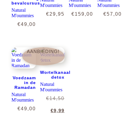
bevalcursus
M'oummies
M'oummies
M'oummies
Natural
€
29,95
€
159,00
€
57,00
M'oummies
€
49,00
AANBIEDING!
Wortelkanaal
detox
Voedzaam
in de
Natural
Ramadan
M'oummies
Natural
Oorspronkelijke
€
14,50
M'oummies
€
49,00
prijs
Huidige
€
9,99
was:
prijs
€14,50.
is: