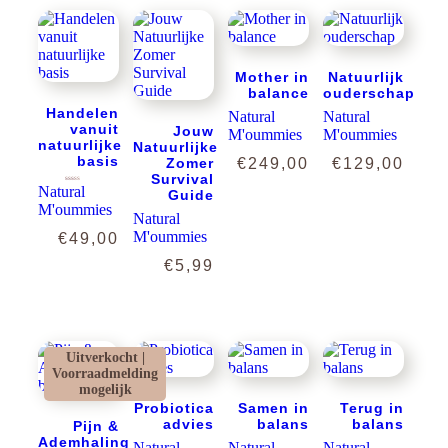
Mother in
Natuurlijk
balance
ouderschap
Handelen
Natural
Natural
vanuit
Jouw
M'oummies
M'oummies
natuurlijke
Natuurlijke
basis
Zomer
€
249,00
€
129,00
Survival
Natural
Gewaardeerd
Guide
5.00
uit 5
M'oummies
Natural
M'oummies
€
49,00
€
5,99
Uitverkocht |
Voorraadmelding
mogelijk
Probiotica
Samen in
Terug in
advies
balans
balans
Pijn &
Ademhaling
Natural
Natural
Natural