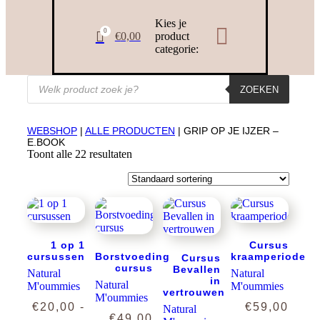
Kies je

0

€
0,00
product
categorie:
Producten
ZOEKEN
zoeken
WEBSHOP
|
ALLE PRODUCTEN
| GRIP OP JE IJZER –
E.BOOK
Toont alle 22 resultaten
1 op 1
Cursus
cursussen
Borstvoeding
kraamperiode
Cursus
cursus
Bevallen
Natural
Natural
in
Natural
M'oummies
M'oummies
vertrouwen
M'oummies
€
20,00
-
€
59,00
Natural
€
49,00