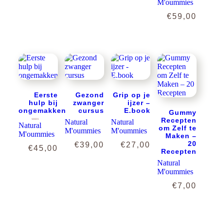
M'oummies
€
59,00
Eerste
Gezond
Grip op je
hulp bij
zwanger
ijzer –
ongemakken
cursus
E.book
Gummy
Recepten
Natural
Natural
Natural
Gewaardeerd
5.00
om Zelf te
uit 5
M'oummies
M'oummies
M'oummies
Maken –
20
€
39,00
€
27,00
€
45,00
Recepten
Natural
M'oummies
€
7,00