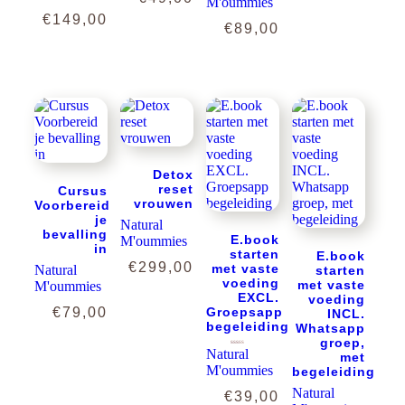
M'oummies
Prijsklasse:
€
149,00
€
89,00
€20,00
tot
€149,00
Detox
reset
Cursus
vrouwen
Voorbereid
je
Natural
bevalling
E.book
M'oummies
in
starten
E.book
€
299,00
met vaste
Natural
starten
voeding
met vaste
M'oummies
EXCL.
voeding
€
79,00
Groepsapp
INCL.
begeleiding
Whatsapp
groep,
Natural
Gewaardeerd
met
5.00
uit 5
M'oummies
begeleiding
Natural
€
39,00