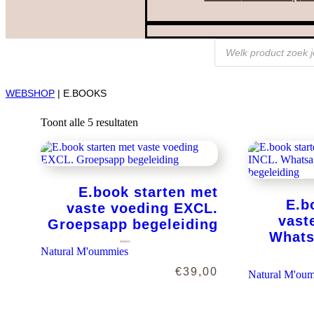
Producten
zoeken
WEBSHOP
| E.BOOKS
Toont alle 5 resultaten
E.book starten met
E.b
vaste voeding EXCL.
vast
Groepsapp begeleiding
Whats
Natural M'oummies
Gewaardeerd
5.00
uit 5
€
39,00
Natural M'ou