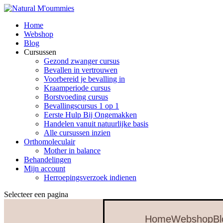
Home
Webshop
Blog
Cursussen
Gezond zwanger cursus
Bevallen in vertrouwen
Voorbereid je bevalling in
Kraamperiode cursus
Borstvoeding cursus
Bevallingscursus 1 op 1
Eerste Hulp Bij Ongemakken
Handelen vanuit natuurlijke basis
Alle cursussen inzien
Orthomoleculair
Mother in balance
Behandelingen
Mijn account
Herroepingsverzoek indienen
Selecteer een pagina
Home
Webshop
Bl