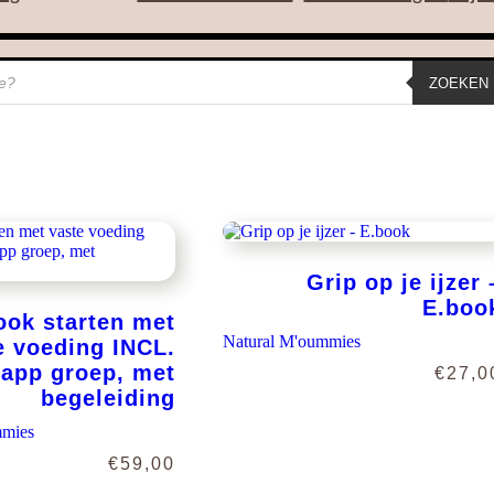
ZOEKEN
Grip op je ijzer 
E.boo
ook starten met
Natural M'oummies
e voeding INCL.
app groep, met
€
27,0
begeleiding
mmies
€
59,00