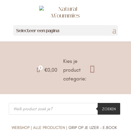
Selecteer een pagina
Kies je

0

€
0,00
product
categorie:
Producten
ZOEKEN
zoeken
WEBSHOP
|
ALLE PRODUCTEN
| GRIP OP JE IJZER – E.BOOK