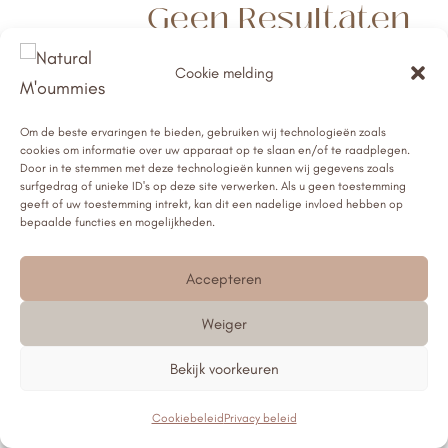
Geen Resultaten
Gevonden
Cookie melding
De pagina die u zocht kon niet gevonden
worden. Probeer uw zoekopdracht te verfijnen
Om de beste ervaringen te bieden, gebruiken wij technologieën zoals
of gebruik de bovenstaande navigatie om deze
cookies om informatie over uw apparaat op te slaan en/of te raadplegen.
Door in te stemmen met deze technologieën kunnen wij gegevens zoals
post te vinden.
surfgedrag of unieke ID's op deze site verwerken. Als u geen toestemming
geeft of uw toestemming intrekt, kan dit een nadelige invloed hebben op
bepaalde functies en mogelijkheden.
Accepteren
Weiger
Bekijk voorkeuren
Cookiebeleid
Privacy beleid