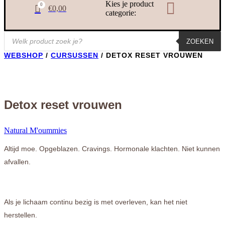
Kies je product

0

€
0,00
categorie:
Producten
ZOEKEN
zoeken
WEBSHOP
/
CURSUSSEN
/ DETOX RESET VROUWEN
Detox reset vrouwen
Natural M'oummies
Altijd moe. Opgeblazen. Cravings. Hormonale klachten. Niet kunnen
afvallen.
Als je lichaam continu bezig is met overleven, kan het niet
herstellen.