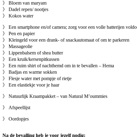
》 Bloem van maryam
》 Dadel repen/ nootjes
》 Kokos water
》 Een smartphone en/of camera; zorg voor een volle batterijen vol
》 Pen en papier
》 Kleingeld voor een drank- of snackautomaat of om te parkeren
》 Massageolie
》 Lippenbalsem of shea butter
》 Een kruik/kersenpitkussen
》 Een ruim shirt of nachthemd om in te bevallen – Hema
》 Badjas en warme sokken
》 Flesje water met pompje of rietje
》 Een elastiekje voor je haar
》 Natuurlijk Kraampakket – van Natural M’oummies
》 Afspeellijst
》 Oordopjes
Na de bevalling heb je voor jezelf nodig: