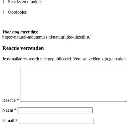
》 Snacks en drankjes
》 Oordopjes
Voor nog meer tips:
https://natural-moummies.nl/natuurlijke-uitzetlijst/
Reactie verzenden
Je e-mailadres wordt niet gepubliceerd.
Vereiste velden zijn gemarke
Reactie
*
Naam
*
E-mail
*