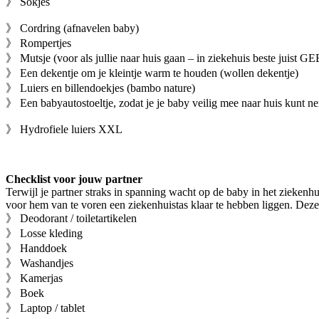
》 Sokjes
》 Cordring (afnavelen baby)
》 Rompertjes
》 Mutsje (voor als jullie naar huis gaan – in ziekehuis beste juist G
》 Een dekentje om je kleintje warm te houden (wollen dekentje)
》 Luiers en billendoekjes (bambo nature)
》 Een babyautostoeltje, zodat je je baby veilig mee naar huis kunt 
》 Hydrofiele luiers XXL
Checklist voor jouw partner
Terwijl je partner straks in spanning wacht op de baby in het ziekenhu
voor hem van te voren een ziekenhuistas klaar te hebben liggen. Deze s
》 Deodorant / toiletartikelen
》 Losse kleding
》 Handdoek
》 Washandjes
》 Kamerjas
》 Boek
》 Laptop / tablet