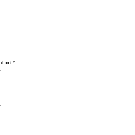
erd met
*