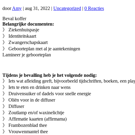
door
Amy
|
aug 31, 2022
|
Uncategorized
|
0 Reacties
Beval koffer
Belangrijke documenten:
》 Ziekenhuispasje
》 Identiteitskaart
》 Zwangerschapskaart
》 Geboorteplan met al je aantekeningen
Lamineer je geboorteplan
Tijdens je bevalling heb je het volgende nodig:
》 Iets wat afleiding geeft, bijvoorbeeld tijdschriften, boeken, een playl
》 Iets te eten en drinken naar wens
》 Druivensuiker of dadels voor snelle energie
》 Oliën voor in de diffuser
》 Diffuser
》 Zoutlamp en/of waxinelichtje
》 Affirmatie kaarten (affirmama)
》 Frambozenblad thee
》 Vrouwenmantel thee