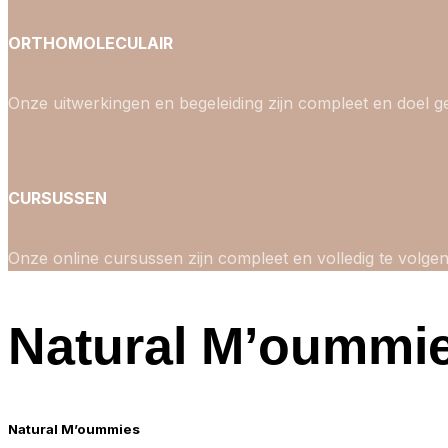
ORTHOMOLECULAIR
Onze uitwerkingen en begeleiding zijn compleet en doel ge
CURSUSSEN
Onze online cursussen zijn compleet en volledig te volgen
Natural M’oummi
Natural M’oummies